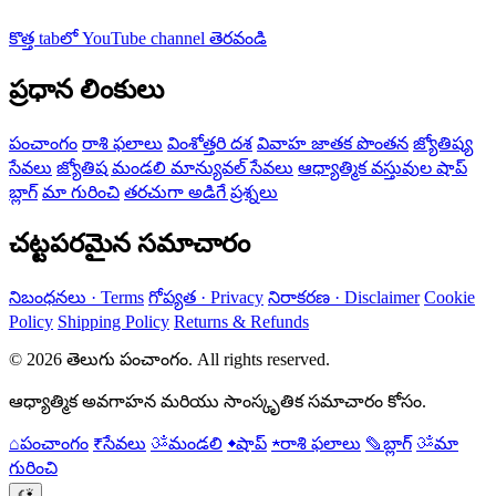
కొత్త tabలో YouTube channel తెరవండి
ప్రధాన లింకులు
పంచాంగం
రాశి ఫలాలు
వింశోత్తరి దశ
వివాహ జాతక పొంతన
జ్యోతిష్య
సేవలు
జ్యోతిష మండలి మాన్యువల్ సేవలు
ఆధ్యాత్మిక వస్తువుల షాప్
బ్లాగ్
మా గురించి
తరచుగా అడిగే ప్రశ్నలు
చట్టపరమైన సమాచారం
నిబంధనలు · Terms
గోప్యత · Privacy
నిరాకరణ · Disclaimer
Cookie
Policy
Shipping Policy
Returns & Refunds
© 2026 తెలుగు పంచాంగం. All rights reserved.
ఆధ్యాత్మిక అవగాహన మరియు సాంస్కృతిక సమాచారం కోసం.
⌂
పంచాంగం
₹
సేవలు
ॐ
మండలి
◆
షాప్
★
రాశి ఫలాలు
✎
బ్లాగ్
ॐ
మా
గురించి
☾
☀