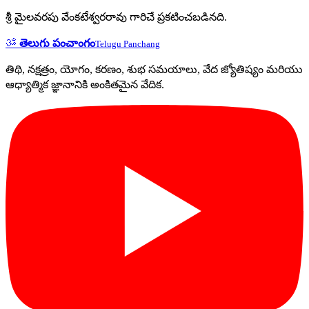
శ్రీ మైలవరపు వేంకటేశ్వరరావు గారిచే ప్రకటించబడినది.
ॐ
తెలుగు పంచాంగం
Telugu Panchang
తిథి, నక్షత్రం, యోగం, కరణం, శుభ సమయాలు, వేద జ్యోతిష్యం మరియు
ఆధ్యాత్మిక జ్ఞానానికి అంకితమైన వేదిక.